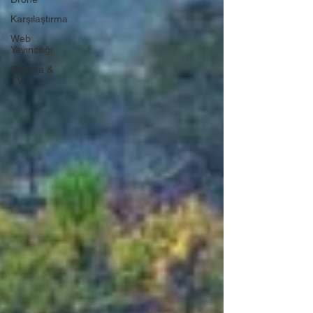
Karşılaştırma
Web
Yayıncılığı
Sinema &
TV