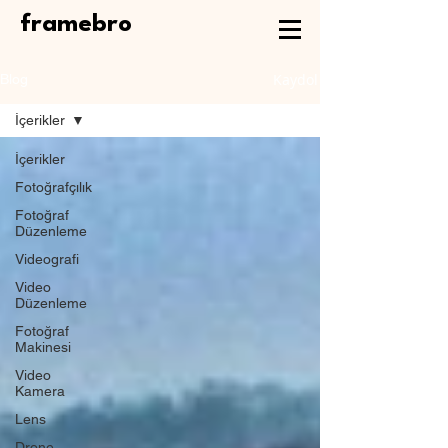
framebro
Kaydol
Blog
İçerikler
İçerikler
Fotoğrafçılık
Fotoğraf
Düzenleme
Videografi
Video
Düzenleme
Fotoğraf
Makinesi
Video
Kamera
Lens
Drone