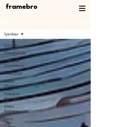
framebro
Kaydol
Blog
İçerikler
İçerikler
Fotoğrafçılık
Fotoğraf
Düzenleme
Videografi
Video
Düzenleme
Fotoğraf
Makinesi
Video
Kamera
Lens
Drone