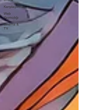
Karşılaştırma
Web
Yayıncılığı
Sinema &
TV