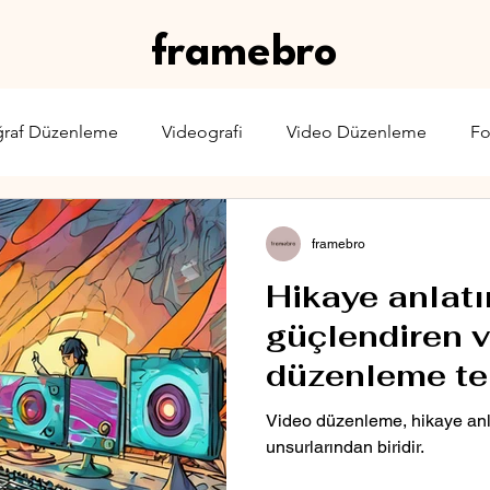
framebro
ğraf Düzenleme
Videografi
Video Düzenleme
Fo
rone
Karşılaştırma
Web Yayıncılığı
Sinema & TV
framebro
Hikaye anlatı
güçlendiren 
düzenleme te
Video düzenleme, hikaye anl
unsurlarından biridir.