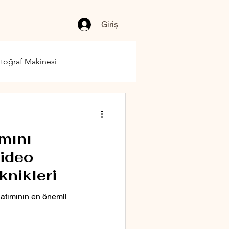
Giriş
toğraf Makinesi
mını
video
knikleri
atımının en önemli