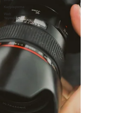
Karşılaştırma
Web
Yayıncılığı
Sinema &
TV