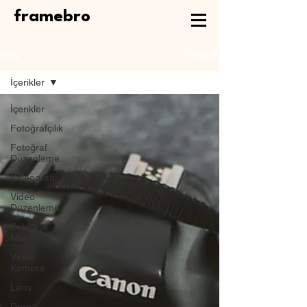
framebro
Kaydol
Blog
İçerikler
İçerikler
Fotoğrafçılık
Fotoğraf
Düzenleme
Videografi
Video
Düzenleme
Fotoğraf
Makinesi
Video
Kamera
Lens
Drone