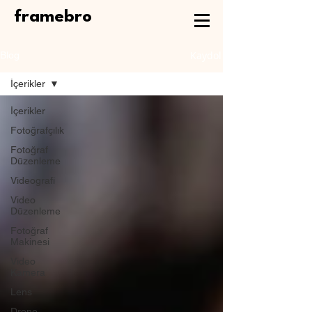
framebro
Kaydol
Blog
İçerikler
İçerikler
Fotoğrafçılık
Fotoğraf
Düzenleme
Videografi
Video
Düzenleme
Fotoğraf
Makinesi
Video
Kamera
Lens
Drone