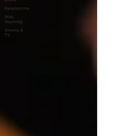
Karşılaştırma
Web
Yayıncılığı
Sinema &
TV