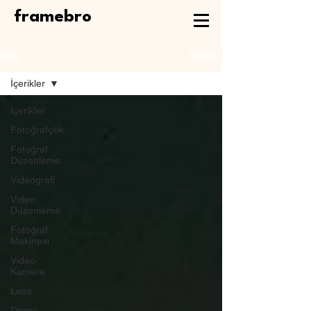
framebro
Kaydol
Blog
İçerikler
İçerikler
Fotoğrafçılık
Fotoğraf
Düzenleme
Videografi
Video
Düzenleme
Fotoğraf
Makinesi
Video
Kamera
Lens
Drone