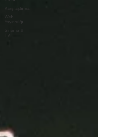
Karşılaştırma
Web
Yayıncılığı
Sinema &
TV