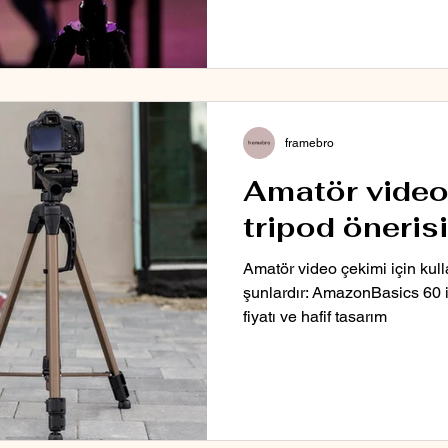
framebro
Amatör video 
tripod önerisi
Amatör video çekimi için kull
şunlardır: AmazonBasics 60 i
fiyatı ve hafif tasarım