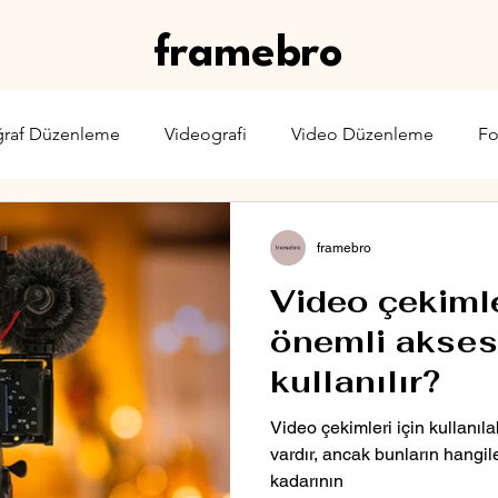
framebro
ğraf Düzenleme
Videografi
Video Düzenleme
Fo
rone
Karşılaştırma
Web Yayıncılığı
Sinema & TV
framebro
Video çekimle
önemli akses
kullanılır?
Video çekimleri için kullanıla
vardır, ancak bunların hangile
kadarının