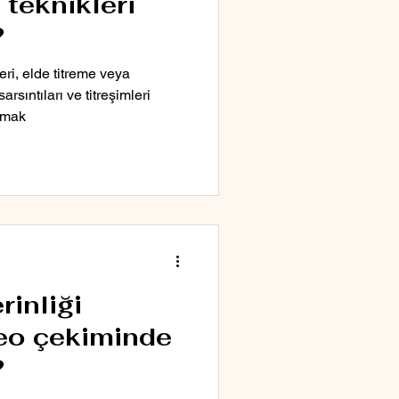
 teknikleri
?
eri, elde titreme veya
rsıntıları ve titreşimleri
rmak
rinliği
deo çekiminde
?