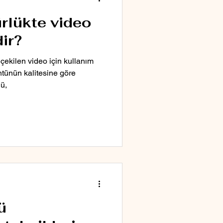
rlükte video
ir?
çekilen video için kullanım
tünün kalitesine göre
ü,
ü