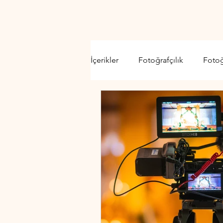
İçerikler
Fotoğrafçılık
Foto
Video Kamera
Lens
D