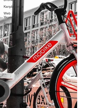
Karşılaştırma
Web
Yayıncılığı
Sinema &
TV