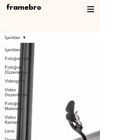
framebro
Kaydol
Blog
İçerikler
İçerikler
Fotoğrafçılık
Fotoğraf
Düzenleme
Videografi
Video
Düzenleme
Fotoğraf
Makinesi
Video
Kamera
Lens
Drone