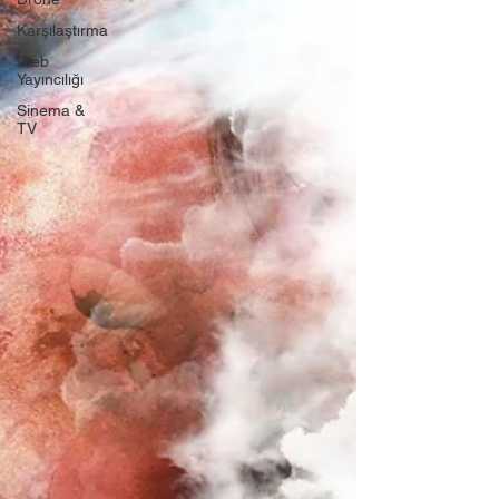
Karşılaştırma
Web
Yayıncılığı
Sinema &
TV