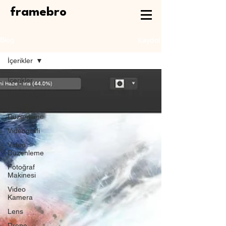
framebro
Kaydol
Blog
İçerikler
İçerikler
Fotoğrafçılık
Fotoğraf
Düzenleme
Videografi
Video
Düzenleme
Fotoğraf
Makinesi
Video
Kamera
Lens
Drone