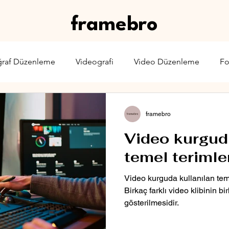
framebro
ğraf Düzenleme
Videografi
Video Düzenleme
Fo
rone
Karşılaştırma
Web Yayıncılığı
Sinema & TV
framebro
Video kurgud
temel terimle
Video kurguda kullanılan teme
Birkaç farklı video klibinin birl
gösterilmesidir.