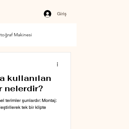
Giriş
toğraf Makinesi
a kullanılan
r nelerdir?
l terimler şunlardır: Montaj:
eştirilerek tek bir klipte