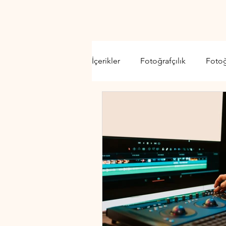
İçerikler
Fotoğrafçılık
Foto
Video Kamera
Lens
D