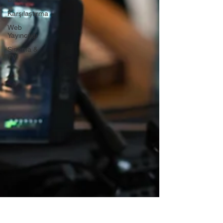
Karşılaştırma
Web
Yayıncılığı
Sinema &
TV