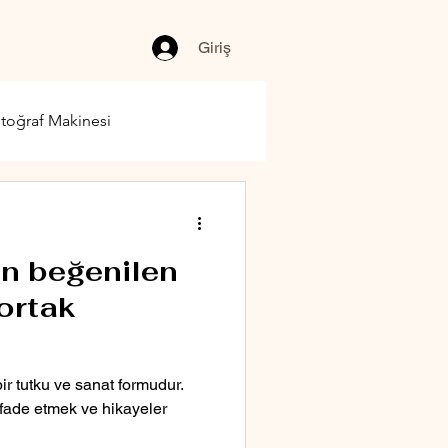
Giriş
toğraf Makinesi
an beğenilen
 ortak
 bir tutku ve sanat formudur.
 ifade etmek ve hikayeler