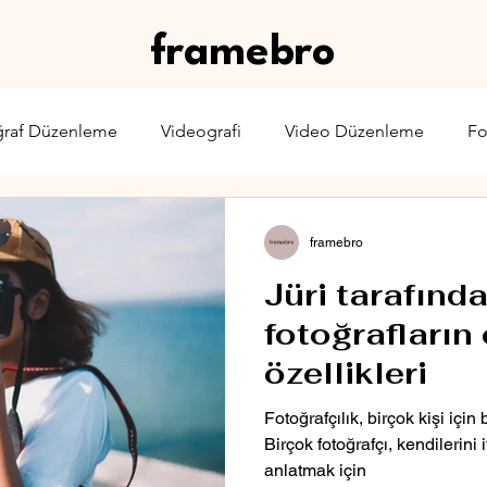
framebro
ğraf Düzenleme
Videografi
Video Düzenleme
Fo
rone
Karşılaştırma
Web Yayıncılığı
Sinema & TV
framebro
Jüri tarafınd
fotoğrafların
özellikleri
Fotoğrafçılık, birçok kişi için
Birçok fotoğrafçı, kendilerini
anlatmak için