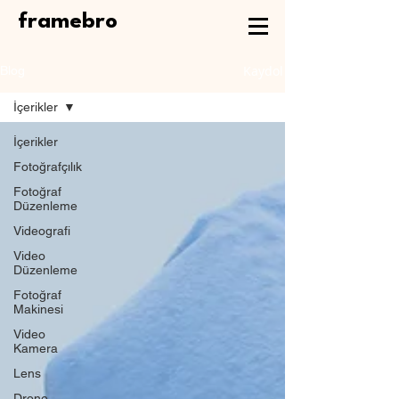
framebro
Kaydol
Blog
İçerikler
İçerikler
Fotoğrafçılık
Fotoğraf
Düzenleme
Videografi
Video
Düzenleme
Fotoğraf
Makinesi
Video
Kamera
Lens
Drone