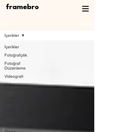
framebro
Kaydol
Blog
İçerikler
İçerikler
Fotoğrafçılık
Fotoğraf
Düzenleme
Videografi
Video
Düzenleme
Fotoğraf
Makinesi
Video
Kamera
Lens
Drone