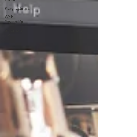
Karşılaştırma
Web
Yayıncılığı
Sinema &
TV