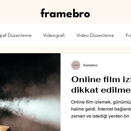
framebro
ğraf Düzenleme
Videografi
Video Düzenleme
Fo
rone
Karşılaştırma
Web Yayıncılığı
Sinema & TV
framebro
Online film i
dikkat edilme
Online film izlemek, günümüz
haline geldi. İnternet bağlantı
zaman ve istediği yerden bir