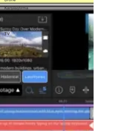
Karşılaştırma
Web
Yayıncılığı
Sinema &
TV