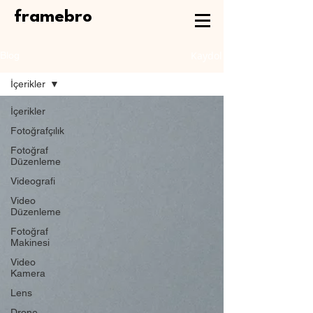
framebro
Kaydol
Blog
İçerikler
İçerikler
Fotoğrafçılık
Fotoğraf
Düzenleme
Videografi
Video
Düzenleme
Fotoğraf
Makinesi
Video
Kamera
Lens
Drone