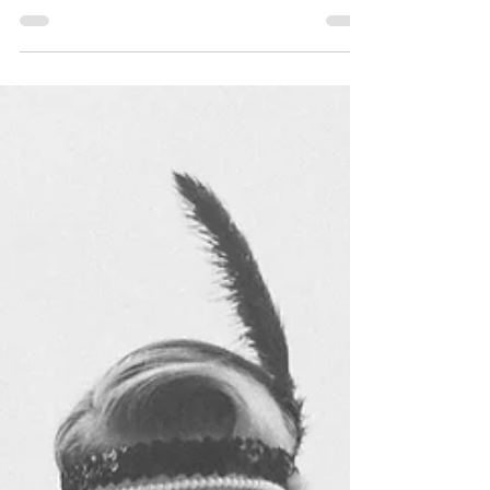
Günümüzde neredeyse her alanda olduğu gibi
vesikalık fotoğraf çektirme işlemlerinde de birtakım
kurallar bulunmaktadır.