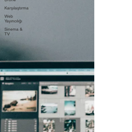
Karşılaştırma
Web
Yayıncılığı
Sinema &
TV