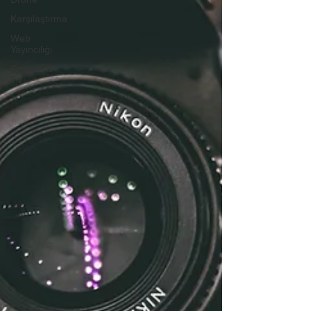
Karşılaştırma
Web
Yayıncılığı
Sinema &
TV