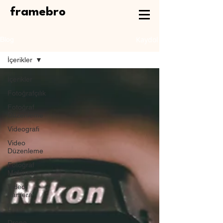
framebro
Kaydol
Blog
İçerikler
İçerikler
Fotoğrafçılık
Fotoğraf
Düzenleme
Videografi
Video
Düzenleme
Fotoğraf
Makinesi
Video
Kamera
Lens
Drone