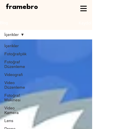
framebro
Kaydol
Blog
İçerikler
İçerikler
Fotoğrafçılık
Fotoğraf
Düzenleme
Videografi
Video
Düzenleme
Fotoğraf
Makinesi
Video
Kamera
Lens
Drone