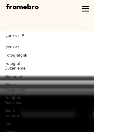
framebro
Kaydol
Blog
İçerikler
İçerikler
Fotoğrafçılık
Fotoğraf
Düzenleme
Videografi
Video
Düzenleme
Fotoğraf
Makinesi
Video
Kamera
Lens
Drone