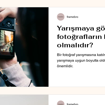
framebro
Yarışmaya g
fotoğrafların
olmalıdır?
Bir fotoğraf yarışmasına katı
yarışmaya uygun boyutta ol
önemlidir.
framebro