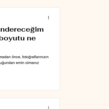
öndereceğim
 boyutu ne
lmadan önce, fotoğraflarınızın
duğundan emin olmanız