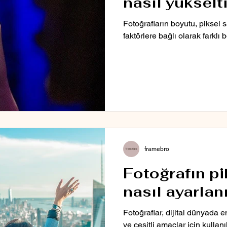
nasıl yükselti
Fotoğrafların boyutu, piksel s
faktörlere bağlı olarak farklı b
framebro
Fotoğrafın pi
nasıl ayarlan
Fotoğraflar, dijital dünyada e
ve çeşitli amaçlar için kullanı