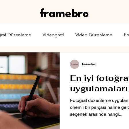
framebro
ğraf Düzenleme
Videografi
Video Düzenleme
Fo
rone
Karşılaştırma
Web Yayıncılığı
Sinema & TV
framebro
En iyi fotoğr
uygulamaları
Fotoğraf düzenleme uygulamala
önemli bir parçası haline geld
seçenek arasında hangi...