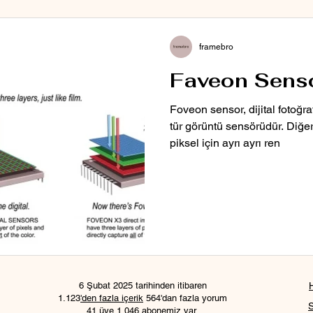
framebro
Faveon Senso
Foveon sensor, dijital fotoğra
tür görüntü sensörüdür. Diğer
piksel için ayrı ayrı ren
6 Şubat 2025 tarihinden itibaren
1.123
'den fazla içerik
564'dan fazla yorum
41 üye 1.046 abonemiz var.