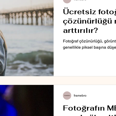
Ücretsiz foto
çözünürlüğü 
arttırılır?
Fotoğraf çözünürlüğü, görüntü
genellikle piksel başına düşen
framebro
Fotoğrafın M