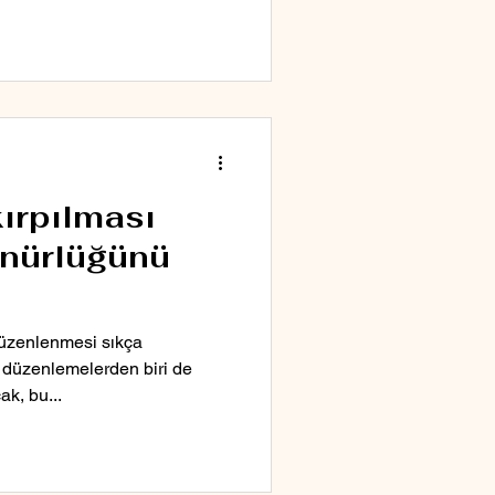
ırpılması
ünürlüğünü
düzenlenmesi sıkça
u düzenlemelerden biri de
ak, bu...