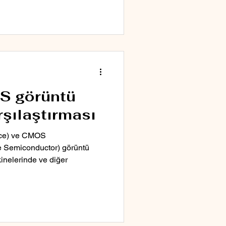
S görüntü
rşılaştırması
ce) ve CMOS
 Semiconductor) görüntü
akinelerinde ve diğer