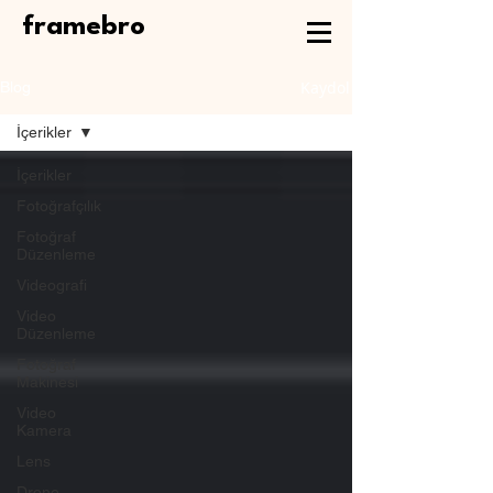
framebro
Kaydol
Blog
İçerikler
İçerikler
Fotoğrafçılık
Fotoğraf
Düzenleme
Videografi
Video
Düzenleme
Fotoğraf
Makinesi
Video
Kamera
Lens
Drone