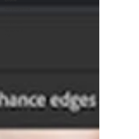
Karşılaştırma
Web
Yayıncılığı
Sinema &
TV