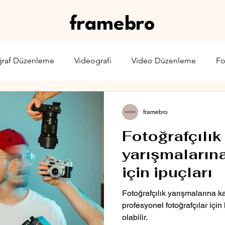
framebro
ğraf Düzenleme
Videografi
Video Düzenleme
Fo
rone
Karşılaştırma
Web Yayıncılığı
Sinema & TV
framebro
Fotoğrafçılık
yarışmaların
için ipuçları
Fotoğrafçılık yarışmalarına 
profesyonel fotoğrafçılar içi
olabilir.