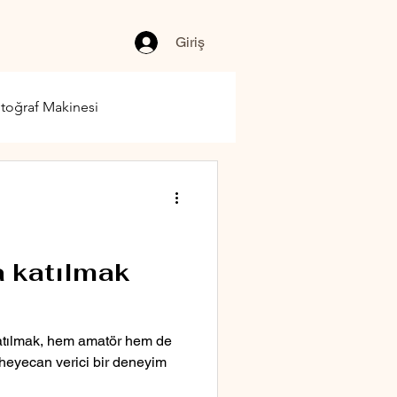
Giriş
toğraf Makinesi
a katılmak
katılmak, hem amatör hem de
n heyecan verici bir deneyim