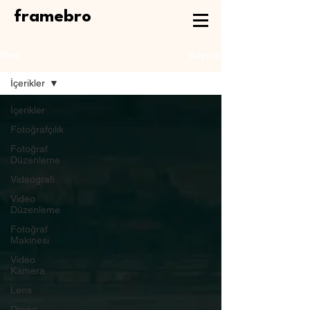
framebro
Kaydol
Blog
İçerikler
İçerikler
Fotoğrafçılık
Fotoğraf
Düzenleme
Videografi
Video
Düzenleme
Fotoğraf
Makinesi
Video
Kamera
Lens
Drone