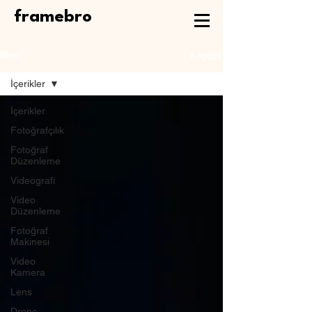
framebro
Kaydol
Blog
İçerikler
İçerikler
Fotoğrafçılık
Fotoğraf
Düzenleme
Videografi
Video
Düzenleme
Fotoğraf
Makinesi
Video
Kamera
Lens
Drone