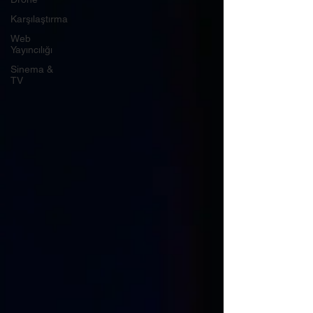
Karşılaştırma
Web
Yayıncılığı
Sinema &
TV