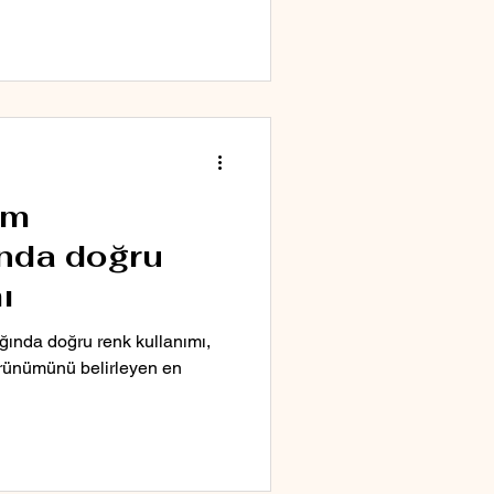
ım
ında doğru
ı
ığında doğru renk kullanımı,
rünümünü belirleyen en