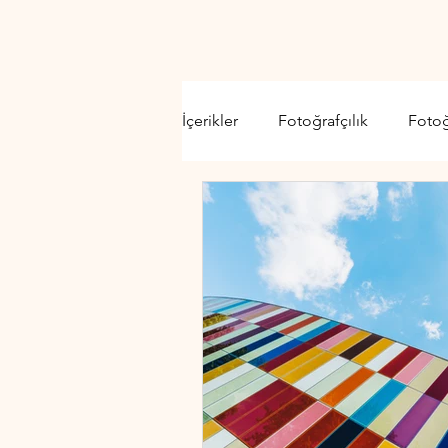
İçerikler
Fotoğrafçılık
Foto
Video Kamera
Lens
D