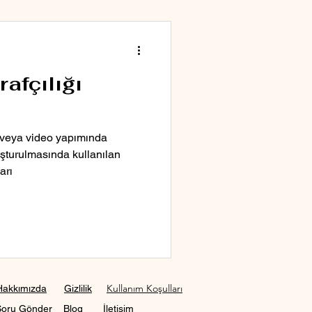
afçılığı
lm veya video yapımında
uşturulmasında kullanılan
arı
Kullanım Koşulları
Hakkımızda
Gizlilik
Soru Gönder
Blog
İletişim