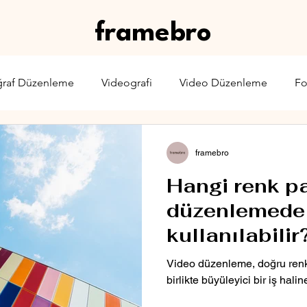
framebro
ğraf Düzenleme
Videografi
Video Düzenleme
Fo
rone
Karşılaştırma
Web Yayıncılığı
Sinema & TV
framebro
Hangi renk pa
düzenlemede
kullanılabilir
Video düzenleme, doğru renk 
birlikte büyüleyici bir iş haline