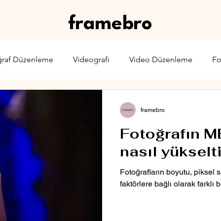
framebro
ğraf Düzenleme
Videografi
Video Düzenleme
Fo
rone
Karşılaştırma
Web Yayıncılığı
Sinema & TV
framebro
Fotoğrafın M
nasıl yükselti
Fotoğrafların boyutu, piksel s
faktörlere bağlı olarak farklı b