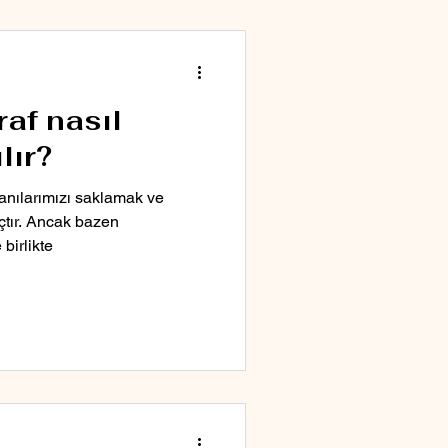
af nasıl
lır?
anılarımızı saklamak ve
çtır. Ancak bazen
 birlikte