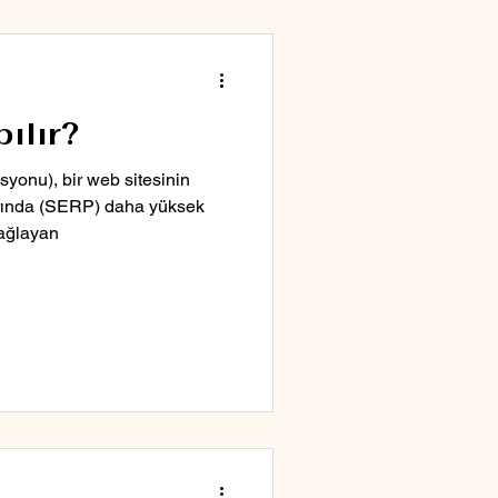
ılır?
yonu), bir web sitesinin
rında (SERP) daha yüksek
ağlayan