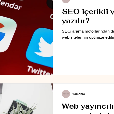
SEO içerikli y
yazılır?
SEO, arama motorlarından dah
web sitelerinin optimize edilm
framebro
Web yayıncıl