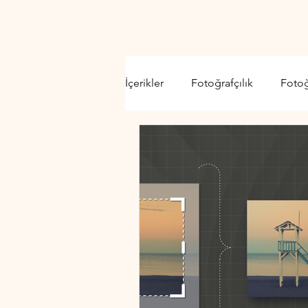
İçerikler
Fotoğrafçılık
Foto
Video Kamera
Lens
D