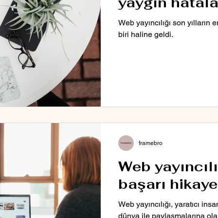
yaygın hatala
Web yayıncılığı son yılların 
biri haline geldi.
framebro
Web yayıncılığı
başarı hikayel
Web yayıncılığı, yaratıcı insan
dünya ile paylaşmalarına olan