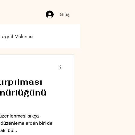
Giriş
toğraf Makinesi
ırpılması
ünürlüğünü
düzenlenmesi sıkça
u düzenlemelerden biri de
ak, bu...