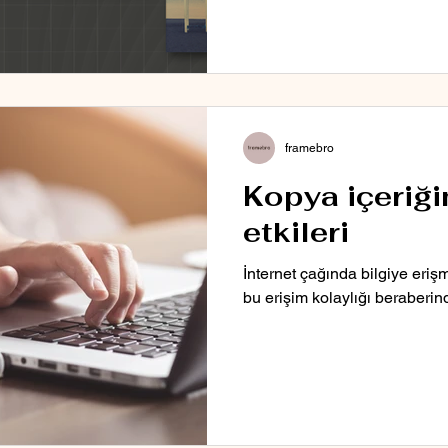
framebro
Kopya içeriğ
etkileri
İnternet çağında bilgiye eriş
bu erişim kolaylığı beraberind