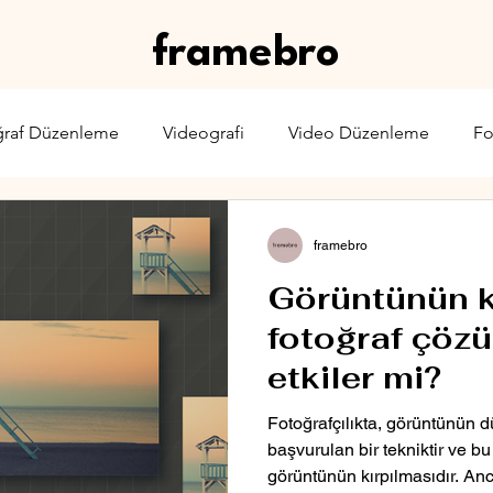
framebro
ğraf Düzenleme
Videografi
Video Düzenleme
Fo
rone
Karşılaştırma
Web Yayıncılığı
Sinema & TV
framebro
Görüntünün k
fotoğraf çöz
etkiler mi?
Fotoğrafçılıkta, görüntünün 
başvurulan bir tekniktir ve b
görüntünün kırpılmasıdır. Anc