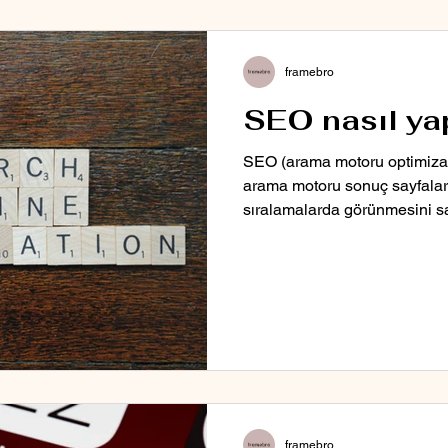
framebro
SEO nasıl yap
SEO (arama motoru optimizas
arama motoru sonuç sayfala
sıralamalarda görünmesini s
framebro