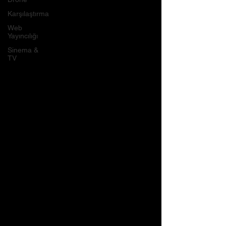
Karşılaştırma
Web
Yayıncılığı
Sinema &
TV