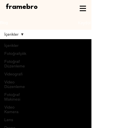
framebro
Kaydol
Blog
İçerikler
İçerikler
Fotoğrafçılık
Fotoğraf
Düzenleme
Videografi
Video
Düzenleme
Fotoğraf
Makinesi
Video
Kamera
Lens
Drone