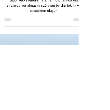
Black Hat SEO nedir?
SEO, web sitelerinin arama motorlarında üst
sıralarda yer almasını sağlayan bir dizi teknik ve
stratejiden oluşur.