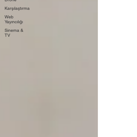
Karşılaştırma
Web
Yayıncılığı
Sinema &
TV