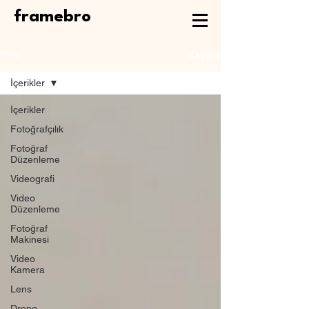
framebro
Kaydol
Blog
İçerikler
İçerikler
Fotoğrafçılık
Fotoğraf
Düzenleme
Videografi
Video
Düzenleme
Fotoğraf
Makinesi
Video
Kamera
Lens
Drone