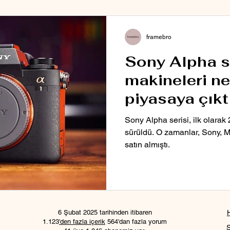
framebro
Sony Alpha se
makineleri n
piyasaya çıkt
Sony Alpha serisi, ilk olarak
sürüldü. O zamanlar, Sony, Min
satın almıştı.
6 Şubat 2025 tarihinden itibaren
1.123
'den fazla içerik
564'dan fazla yorum