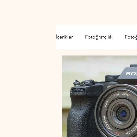
İçerikler
Fotoğrafçılık
Foto
Video Kamera
Lens
D