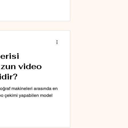
erisi
uzun video
dir?
toğraf makineleri arasında en
eo çekimi yapabilen model