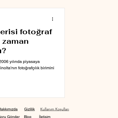
risi fotoğraf
e zaman
ı?
 2006 yılında piyasaya
olta'nın fotoğrafçılık birimini
Kullanım Koşulları
Hakkımızda
Gizlilik
Soru Gönder
Blog
İletişim