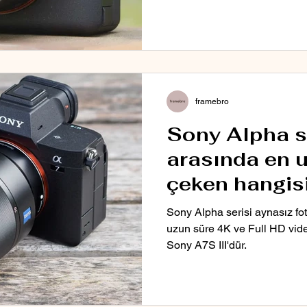
framebro
Sony Alpha s
arasında en 
çeken hangisi
Sony Alpha serisi aynasız fo
uzun süre 4K ve Full HD vid
Sony A7S III'dür.