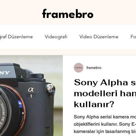
framebro
ğraf Düzenleme
Videografi
Video Düzenleme
Fo
rone
Karşılaştırma
Web Yayıncılığı
Sinema & TV
framebro
Sony Alpha s
modelleri hang
kullanır?
Sony Alpha serisi kamera mo
objektiflerini kullanır. Sony
kameralar için tasarlanmış bi