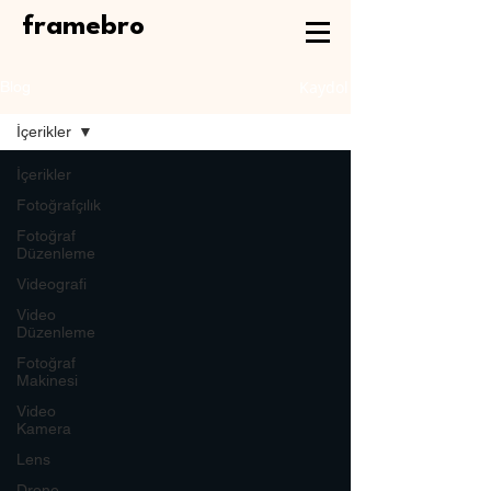
framebro
Kaydol
Blog
İçerikler
İçerikler
Fotoğrafçılık
Fotoğraf
Düzenleme
Videografi
Video
Düzenleme
Fotoğraf
Makinesi
Video
Kamera
Lens
Drone