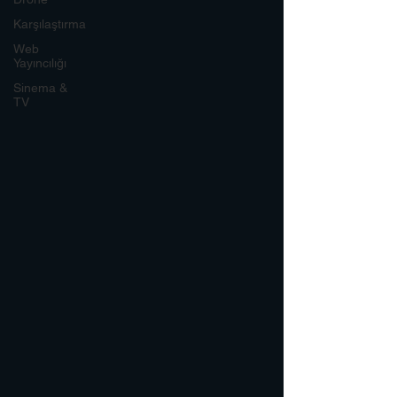
Karşılaştırma
Web
Yayıncılığı
Sinema &
TV