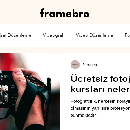
framebro
ğraf Düzenleme
Videografi
Video Düzenleme
Fo
rone
Karşılaştırma
Web Yayıncılığı
Sinema & TV
framebro
Ücretsiz foto
kursları neler
Fotoğrafçılık, herkesin kolayl
olmasının yanı sıra profesyon
sunmaktadır.