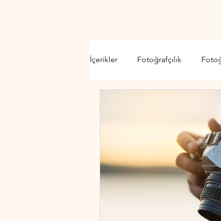
İçerikler
Fotoğrafçılık
Foto
Video Kamera
Lens
D