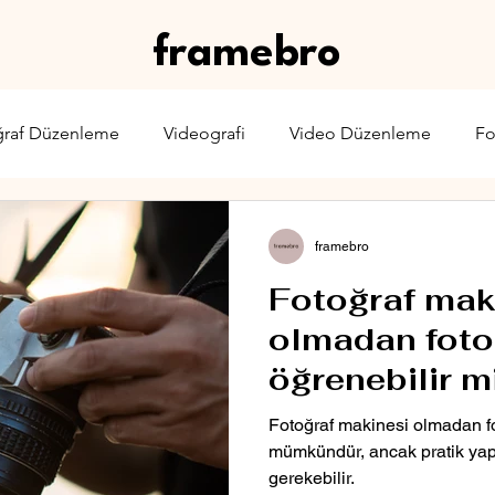
framebro
ğraf Düzenleme
Videografi
Video Düzenleme
Fo
rone
Karşılaştırma
Web Yayıncılığı
Sinema & TV
framebro
Fotoğraf mak
olmadan fotoğ
öğrenebilir m
Fotoğraf makinesi olmadan f
mümkündür, ancak pratik yap
gerekebilir.