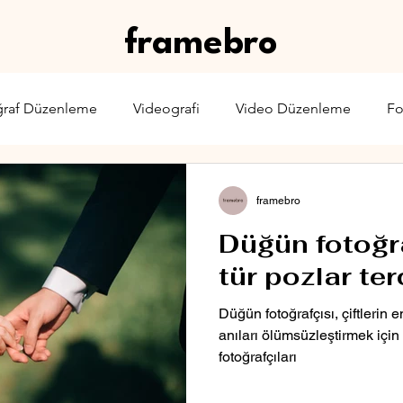
framebro
ğraf Düzenleme
Videografi
Video Düzenleme
Fo
rone
Karşılaştırma
Web Yayıncılığı
Sinema & TV
framebro
Düğün fotoğra
tür pozlar ter
Düğün fotoğrafçısı, çiftlerin
anıları ölümsüzleştirmek için
fotoğrafçıları