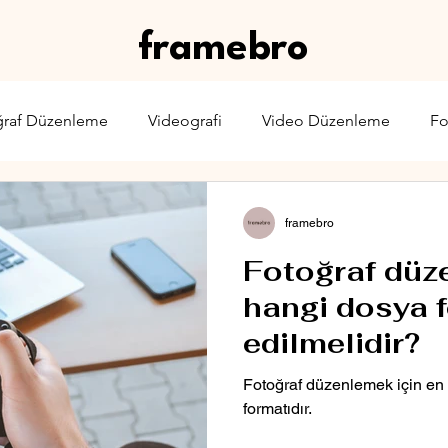
framebro
ğraf Düzenleme
Videografi
Video Düzenleme
Fo
rone
Karşılaştırma
Web Yayıncılığı
Sinema & TV
framebro
Fotoğraf düz
hangi dosya f
edilmelidir?
Fotoğraf düzenlemek için en
formatıdır.