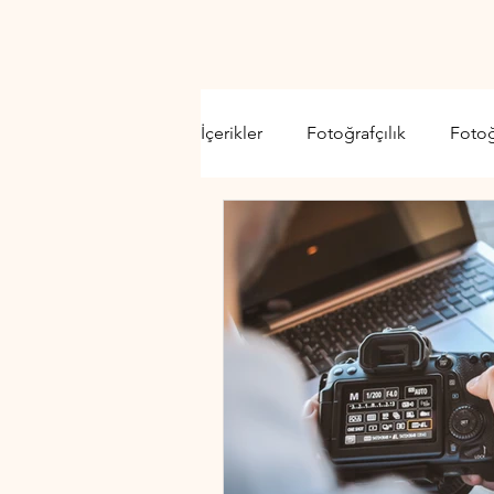
İçerikler
Fotoğrafçılık
Foto
Video Kamera
Lens
D