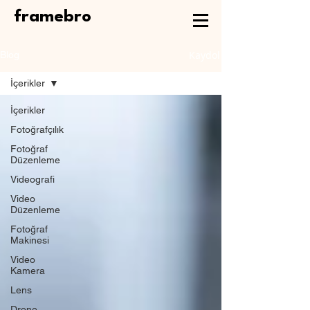
framebro
Kaydol
Blog
İçerikler
İçerikler
Fotoğrafçılık
Fotoğraf
Düzenleme
Videografi
Video
Düzenleme
Fotoğraf
Makinesi
Video
Kamera
Lens
Drone