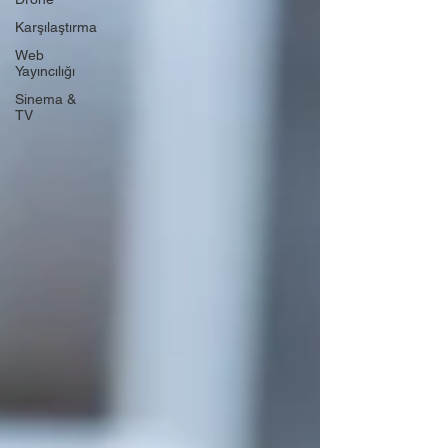
Karşılaştırma
Web
Yayıncılığı
Sinema &
TV