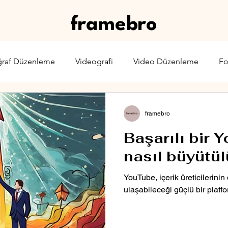
framebro
ğraf Düzenleme
Videografi
Video Düzenleme
Fo
rone
Karşılaştırma
Web Yayıncılığı
Sinema & TV
framebro
Başarılı bir 
nasıl büyütül
YouTube, içerik üreticilerinin
ulaşabileceği güçlü bir platf