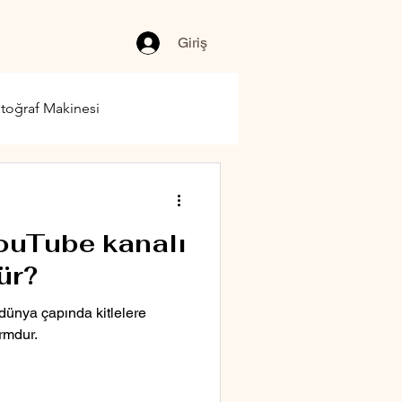
Giriş
toğraf Makinesi
YouTube kanalı
ür?
 dünya çapında kitlelere
ormdur.