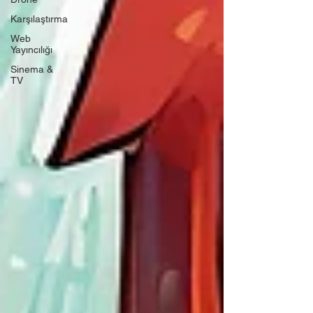
Karşılaştırma
Web
Yayıncılığı
Sinema &
TV