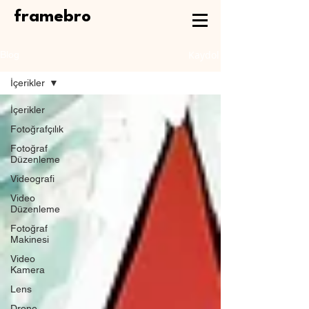
framebro
Kaydol
Blog
İçerikler
İçerikler
Fotoğrafçılık
Fotoğraf
Düzenleme
Videografi
Video
Düzenleme
Fotoğraf
Makinesi
Video
Kamera
Lens
Drone