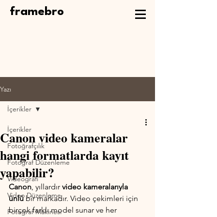
framebro
Yazı
İçerikler
İçerikler
Canon video kameralar
Fotoğrafçılık
hangi formatlarda kayıt
Fotoğraf Düzenleme
yapabilir?
Videografi
Canon
, yıllardır 
video kameralarıyla 
Video Düzenleme
ünlü 
bir markadır. Video çekimleri için 
birçok farklı model sunar ve her 
Fotoğraf Makinesi