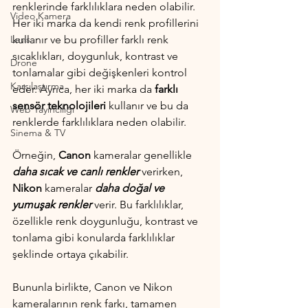
renklerinde farklılıklara neden olabilir. 
Video Kamera
Her iki marka da kendi renk profillerini 
Lens
kullanır ve bu profiller farklı renk 
sıcaklıkları, doygunluk, kontrast ve 
Drone
tonlamalar gibi değişkenleri kontrol 
Karşılaştırma
eder. Ayrıca, her iki marka da 
farklı 
sensör teknolojileri
 kullanır ve bu da 
Web Yayıncılığı
renklerde farklılıklara neden olabilir.
Sinema & TV
Örneğin, 
Canon
 kameralar genellikle 
daha sıcak ve canlı renkler 
verirken, 
Nikon
 kameralar 
daha doğal ve 
yumuşak renkler
 verir. Bu farklılıklar, 
özellikle renk doygunluğu, kontrast ve 
tonlama gibi konularda farklılıklar 
şeklinde ortaya çıkabilir.
Bununla birlikte, Canon ve Nikon 
kameralarının renk farkı, tamamen 