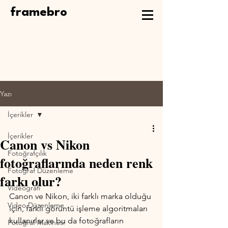
framebro
Yazı
İçerikler
İçerikler
Canon vs Nikon
Fotoğrafçılık
fotoğraflarında neden renk
Fotoğraf Düzenleme
farkı olur?
Videografi
Canon ve Nikon, iki farklı marka olduğu 
Video Düzenleme
için, farklı görüntü işleme algoritmaları 
kullanırlar ve bu da fotoğrafların 
Fotoğraf Makinesi