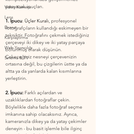
yarayacak ipuçları
.
Video Kamera
Lens
1. İpucu
: 
Üçler Kuralı,
 profesyonel 
Drone
fotoğrafçıların kullandığı eskimeyen bir 
tekniktir. Fotoğrafını çekmek istediğiniz 
Karşılaştırma
çerçeveyi iki dikey ve iki yatay parçaya 
Web Yayıncılığı
bölünmüş olarak düşünün. 
Çekeceğiniz nesneyi çerçevenizin 
Sinema & TV
ortasına değil, bu çizgilerin üstte ya da 
altta ya da yanlarda kalan kısımlarına 
yerleştirin
.
2. İpucu:
 Farklı açılardan ve 
uzaklıklardan fotoğraflar çekin. 
Böylelikle daha fazla fotoğraf seçme 
imkanına sahip olacaksınız. Ayrıca, 
kameranızla dikey ya da yatay çekimler 
deneyin - bu basit işlemle bile ilginç 