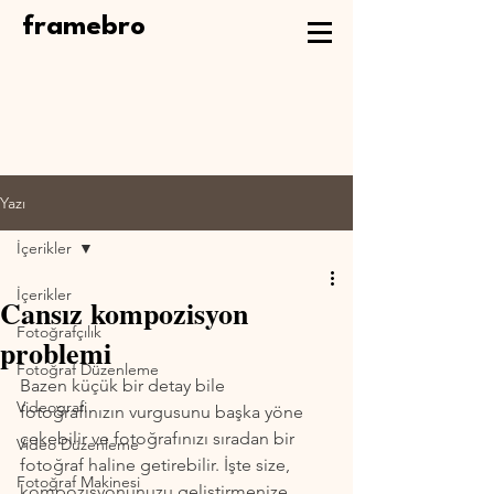
framebro
Yazı
İçerikler
İçerikler
Cansız kompozisyon
Fotoğrafçılık
problemi
Fotoğraf Düzenleme
Bazen küçük bir detay bile 
Videografi
fotoğrafınızın vurgusunu başka yöne 
çekebilir ve fotoğrafınızı sıradan bir 
Video Düzenleme
fotoğraf haline getirebilir. İşte size, 
Fotoğraf Makinesi
kompozisyonunuzu geliştirmenize 