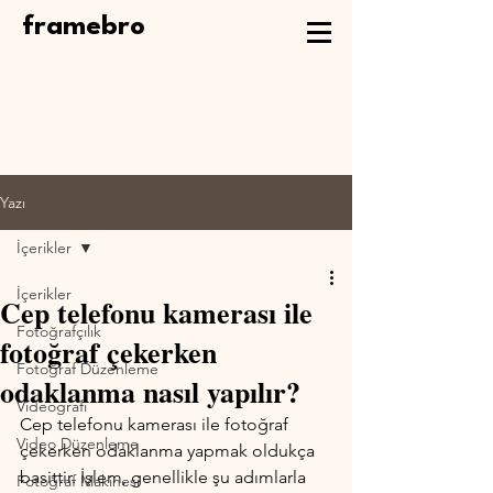
framebro
Yazı
İçerikler
İçerikler
Cep telefonu kamerası ile
Fotoğrafçılık
fotoğraf çekerken
Fotoğraf Düzenleme
odaklanma nasıl yapılır?
Videografi
Cep telefonu kamerası ile fotoğraf 
Video Düzenleme
çekerken odaklanma yapmak oldukça 
basittir. İşlem, genellikle şu adımlarla 
Fotoğraf Makinesi