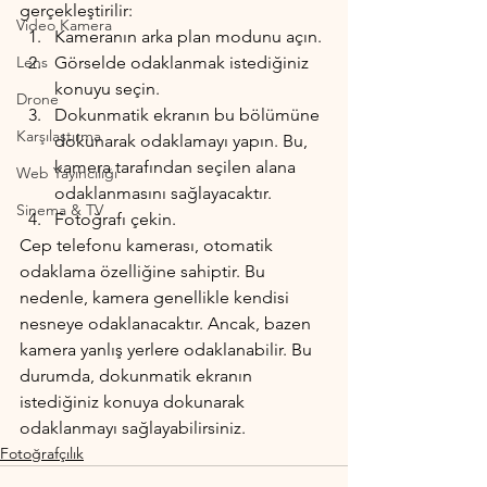
gerçekleştirilir:
Video Kamera
Kameranın arka plan modunu açın.
Lens
Görselde odaklanmak istediğiniz 
konuyu seçin.
Drone
Dokunmatik ekranın bu bölümüne 
Karşılaştırma
dokunarak odaklamayı yapın. Bu, 
kamera tarafından seçilen alana 
Web Yayıncılığı
odaklanmasını sağlayacaktır.
Sinema & TV
Fotoğrafı çekin.
Cep telefonu kamerası, otomatik 
odaklama özelliğine sahiptir. Bu 
nedenle, kamera genellikle kendisi 
nesneye odaklanacaktır. Ancak, bazen 
kamera yanlış yerlere odaklanabilir. Bu 
durumda, dokunmatik ekranın 
istediğiniz konuya dokunarak 
odaklanmayı sağlayabilirsiniz.
Fotoğrafçılık