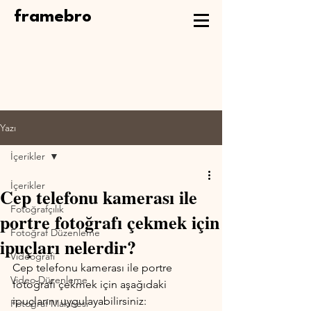
framebro
Yazı
İçerikler
İçerikler
Cep telefonu kamerası ile
Fotoğrafçılık
portre fotoğrafı çekmek için
Fotoğraf Düzenleme
ipuçları nelerdir?
Videografi
Cep telefonu kamerası ile portre 
Video Düzenleme
fotoğrafı çekmek için aşağıdaki 
ipuçlarını uygulayabilirsiniz:
Fotoğraf Makinesi