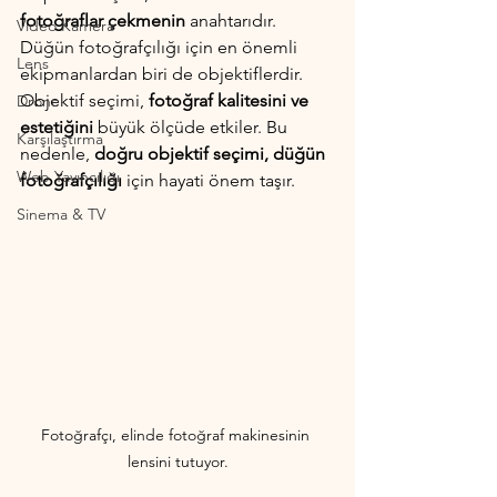
fotoğraflar çekmenin
 anahtarıdır. 
Video Kamera
Düğün fotoğrafçılığı için en önemli 
Lens
ekipmanlardan biri de objektiflerdir. 
Objektif seçimi, 
fotoğraf kalitesini ve 
Drone
estetiğini
 büyük ölçüde etkiler. Bu 
Karşılaştırma
nedenle, 
doğru objektif seçimi, düğün 
Web Yayıncılığı
fotoğrafçılığı
 için hayati önem taşır.
Sinema & TV
Fotoğrafçı, elinde fotoğraf makinesinin 
lensini tutuyor.