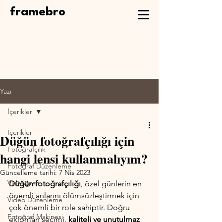
framebro
Yazı
İçerikler
İçerikler
Düğün fotoğrafçılığı için
Fotoğrafçılık
hangi lensi kullanmalıyım?
Fotoğraf Düzenleme
Güncelleme tarihi:
7 Nis 2023
Videografi
Düğün fotoğrafçılığı
, özel günlerin en 
önemli anlarını ölümsüzleştirmek için 
Video Düzenleme
çok önemli bir role sahiptir. Doğru 
Fotoğraf Makinesi
ekipman seçimi, 
kaliteli ve unutulmaz 