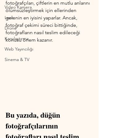
fotoğrafçıları, çiftlerin en mutlu anlarını 
Video Kamera
ölümsüzleştirmek için ellerinden 
Lens
gelenin en iyisini yaparlar. Ancak, 
fotoğraf çekimi süreci bittiğinde, 
Drone
fotoğrafların nasıl teslim edileceği 
Karşılaştırma
konusu önem kazanır. 
Web Yayıncılığı
Sinema & TV
Bu yazıda, düğün 
fotoğrafçılarının 
fotoğrafları nasıl teslim 