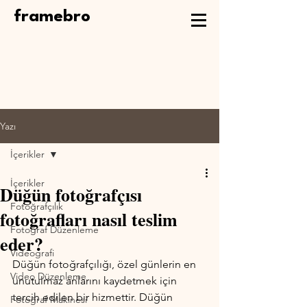
framebro
Yazı
İçerikler
İçerikler
Düğün fotoğrafçısı
Fotoğrafçılık
fotoğrafları nasıl teslim
Fotoğraf Düzenleme
eder?
Videografi
Düğün fotoğrafçılığı, özel günlerin en 
Video Düzenleme
unutulmaz anlarını kaydetmek için 
tercih edilen bir hizmettir. Düğün 
Fotoğraf Makinesi