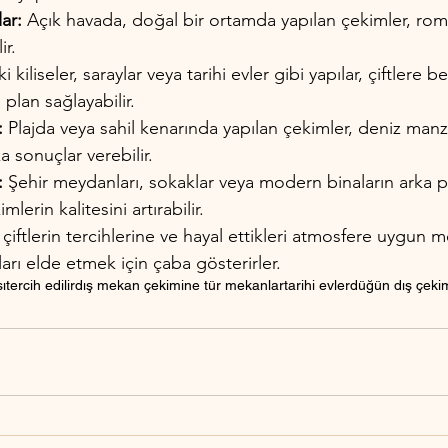
ar:
 Açık havada, doğal bir ortamda yapılan çekimler, roma
ir.
ki kiliseler, saraylar veya tarihi evler gibi yapılar, çiftlere b
plan sağlayabilir.
:
 Plajda veya sahil kenarında yapılan çekimler, deniz man
ka sonuçlar verebilir.
:
 Şehir meydanları, sokaklar veya modern binaların arka pla
lerin kalitesini artırabilir.
 çiftlerin tercihlerine ve hayal ettikleri atmosfere uygun m
ları elde etmek için çaba gösterirler.
ı
tercih edilir
dış mekan çekimi
ne tür mekanlar
tarihi evler
düğün dış çeki