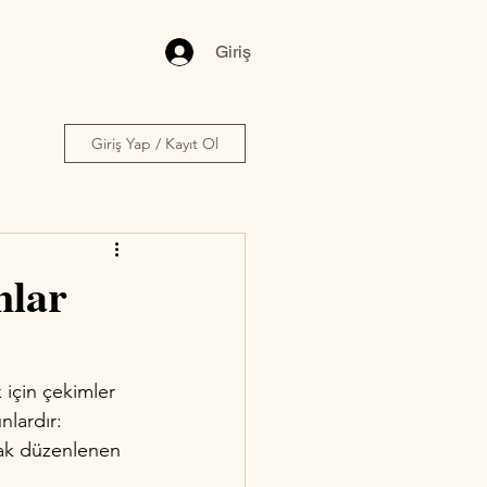
Giriş
Giriş Yap / Kayıt Ol
nlar
 için çekimler 
nlardır:
rak düzenlenen 