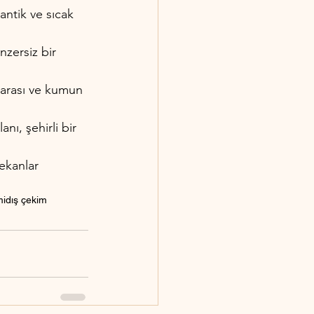
ntik ve sıcak 
enzersiz bir 
zarası ve kumun 
nı, şehirli bir 
ekanlar 
mi
dış çekim