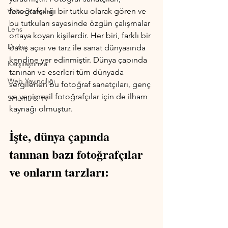
fotoğrafçılığı bir tutku olarak gören ve 
Video Kamera
bu tutkuları sayesinde özgün çalışmalar 
Lens
ortaya koyan kişilerdir. Her biri, farklı bir 
Drone
bakış açısı ve tarz ile sanat dünyasında 
kendine yer edinmiştir. Dünya çapında 
Karşılaştırma
tanınan ve eserleri tüm dünyada 
Web Yayıncılığı
sergilenen bu fotoğraf sanatçıları, genç 
ve yeni nesil fotoğrafçılar için de ilham 
Sinema & TV
kaynağı olmuştur. 
İşte, dünya çapında 
tanınan bazı fotoğrafçılar 
ve onların tarzları: