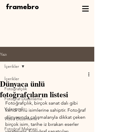
framebro
Yazı
İçerikler
İçerikler
Dünyaca ünlü
Fotoğrafçılık
fotoğrafçıların listesi
Fotoğraf Düzenleme
Fotoğrafçılık, birçok sanat dalı gibi 
Videografi
kendi ünlü isimlerine sahiptir. Fotoğraf 
dünyasında çalışmalarıyla dikkat çeken 
Video Düzenleme
birçok isim, tarihe iz bırakan eserler 
Fotoğraf Makinesi
yaratmıştır. Fotoğraf sanatçıları, 