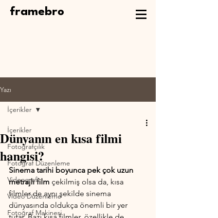
framebro
Yazı
İçerikler
İçerikler
Dünyanın en kısa filmi
Fotoğrafçılık
hangisi?
Fotoğraf Düzenleme
Sinema tarihi boyunca pek çok uzun 
Videografi
metrajlı film
 çekilmiş olsa da, kısa 
filmler de aynı şekilde sinema 
Video Düzenleme
dünyasında oldukça önemli bir yer 
Fotoğraf Makinesi
tutar. Bazı kısa filmler, özellikle de 