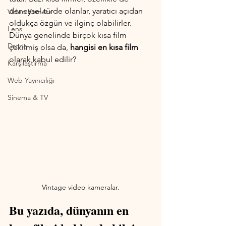
deneysel türde olanlar, yaratıcı açıdan 
Video Kamera
oldukça özgün ve ilginç olabilirler. 
Lens
Dünya genelinde birçok kısa film 
Drone
çekilmiş olsa da,
 hangisi en kısa film
olarak kabul edilir? 
Karşılaştırma
Web Yayıncılığı
Sinema & TV
Vintage video kameralar.
Bu yazıda, dünyanın en 