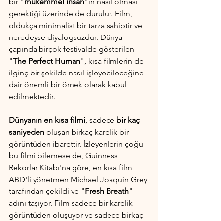
bir "
mükemmel insan
"ın nasıl olması 
gerektiği üzerinde de durulur. Film, 
oldukça minimalist bir tarza sahiptir ve 
neredeyse diyalogsuzdur. Dünya 
çapında birçok festivalde gösterilen 
"
The Perfect Human
", kısa filmlerin de 
ilginç bir şekilde nasıl işleyebileceğine 
dair önemli bir örnek olarak kabul 
edilmektedir.
Dünyanın en kısa filmi
, sadece 
bir kaç 
saniyeden
 oluşan birkaç karelik bir 
görüntüden ibarettir. İzleyenlerin çoğu 
bu filmi bilemese de, Guinness 
Rekorlar Kitabı'na göre, en kısa film 
ABD'li yönetmen Michael Joaquin Grey 
tarafından çekildi ve "
Fresh Breath
" 
adını taşıyor. Film sadece bir karelik 
görüntüden oluşuyor ve sadece birkaç 